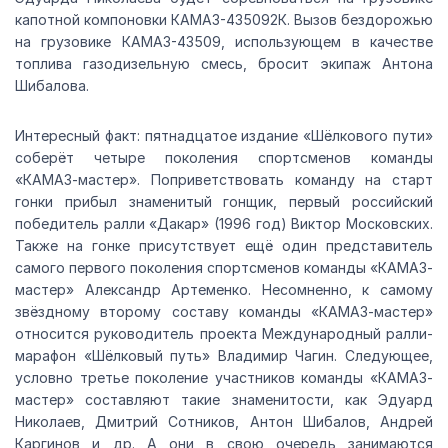
капотной компоновки КАМАЗ-435092К. Вызов бездорожью
на грузовике КАМАЗ-43509, использующем в качестве
топлива газодизельную смесь, бросит экипаж Антона
Шибалова.
Интересный факт: пятнадцатое издание «Шёлкового пути»
соберёт четыре поколения спортсменов команды
«КАМАЗ-мастер». Поприветствовать команду на старт
гонки прибыл знаменитый гонщик, первый российский
победитель ралли «Дакар» (1996 год) Виктор Московских.
Также на гонке присутствует ещё один представитель
самого первого поколения спортсменов команды «КАМАЗ-
мастер» Александр Артеменко. Несомненно, к самому
звёздному второму составу команды «КАМАЗ-мастер»
относится руководитель проекта Международный ралли-
марафон «Шёлковый путь» Владимир Чагин. Следующее,
условно третье поколение участников команды «КАМАЗ-
мастер» составляют такие знаменитости, как Эдуард
Николаев, Дмитрий Сотников, Антон Шибалов, Андрей
Каргинов и др. А они в свою очередь занимаются