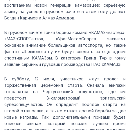
воспитанием новой генерации камазовцев: серьёзную
заявку на успех в грузовом зачёте в этом году делают
Богдан Каримов и Алмаз Ахмедов.
В грузовом зачёте гонки борьба команд «КАМАЗ-мастер»,
«МАЗ-СПОРТавто», «УралМоторСпорт» захватят
основное внимание болельщиков автоспорта, но также
фанаты «Шёлкового пути» будут следить за ещё одним
спортивным КАМАЗом. В категории Гранд Тур в гонку
заявлен серийный грузовик производства ПАО «КАМАЗ».
В субботу, 12 июля, участников ждут пролог и
торжественная церемония старта. Сначала экипажи
отправятся на Чертугеевский полуостров, где им
предстоит 8-километровый зрительский
суперспецучасток. Он определит порядок старта на
второй этап ралли, а также станет ареной борьбы за две
новые награды. Так, дополнительными призами будет
отмечен экипаж, который покажет лучшее время
прохождения трассы, а также авторы самого длинного