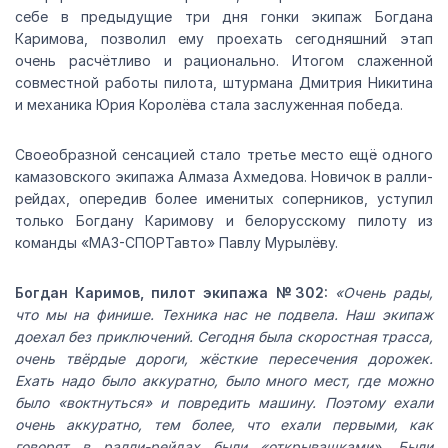
себе в предыдущие три дня гонки экипаж Богдана
Каримова, позволил ему проехать сегодняшний этап
очень расчётливо и рационально. Итогом слаженной
совместной работы пилота, штурмана Дмитрия Никитина
и механика Юрия Королёва стала заслуженная победа.
Своеобразной сенсацией стало третье место ещё одного
камазовского экипажа Алмаза Ахмедова. Новичок в ралли-
рейдах, опередив более именитых соперников, уступил
только Богдану Каримову и белорусскому пилоту из
команды «МАЗ-СПОРТавто» Павлу Мурылёву.
Богдан Каримов, пилот экипажа №302:
«Очень рады,
что мы на финише. Техника нас не подвела. Наш экипаж
доехал без приключений. Сегодня была скоростная трасса,
очень твёрдые дороги, жёсткие пересечения дорожек.
Ехать надо было аккуратно, было много мест, где можно
было «воктнуться» и повредить машину. Поэтому ехали
очень аккуратно, тем более, что ехали первыми, как
говорят в ралли-рейдах были «открывашками». Были