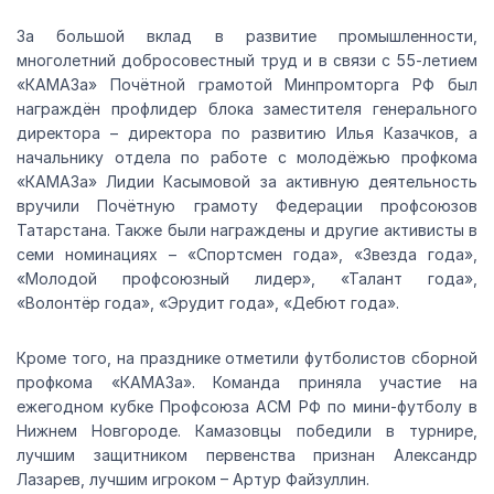
За большой вклад в развитие промышленности,
многолетний добросовестный труд и в связи с 55-летием
«КАМАЗа» Почётной грамотой Минпромторга РФ был
награждён профлидер
блока заместителя генерального
директора – директора по развитию Илья Казачков, а
начальнику отдела по работе с молодёжью профкома
«КАМАЗа» Лидии Касымовой за активную деятельность
вручили Почётную грамоту Федерации профсоюзов
Татарстана. Также были награждены и другие активисты в
семи номинациях – «Спортсмен года»,
«Звезда года»,
«Молодой профсоюзный лидер», «Талант года»,
«Волонтёр года», «Эрудит года», «Дебют года».
Кроме того, на празднике отметили футболистов сборной
профкома «КАМАЗа». Команда приняла участие
на
ежегодном кубке Профсоюза АСМ РФ по мини-футболу в
Нижнем Новгороде. Камазовцы победили в турнире,
лучшим защитником первенства признан Александр
Лазарев, лучшим игроком – Артур Файзуллин.