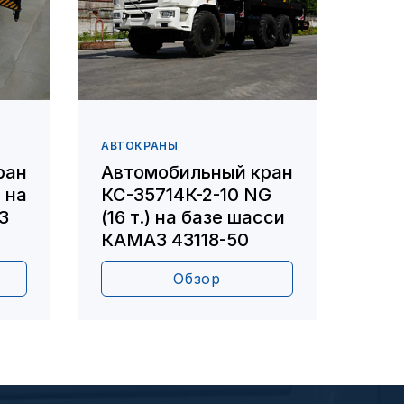
АВТОКРАНЫ
АВТО
ран
Автомобильный кран
Авт
) на
КС-35714К-2-10 NG
КС-3
З
(16 т.) на базе шасси
на 
КАМАЗ 43118-50
КАМ
Обзор