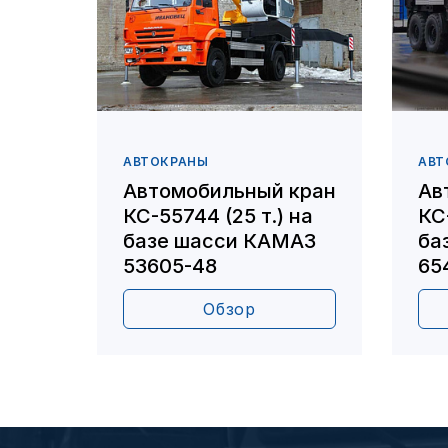
АВТОКРАНЫ
АВТ
Автомобильный кран
Ав
КС-55744 (25 т.) на
КС
базе шасси КАМАЗ
ба
53605-48
65
Обзор