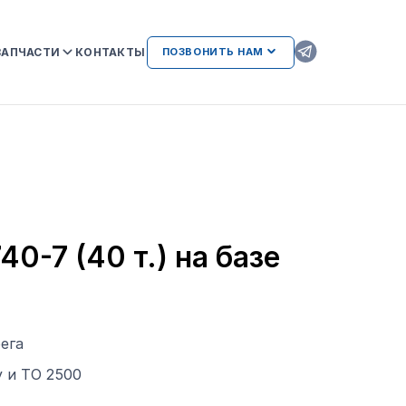
ЗАПЧАСТИ
КОНТАКТЫ
ПОЗВОНИТЬ НАМ
ОРИГИНАЛЬНЫЕ ЗАПЧАСТИ
КAMAZ
АТЕЛЬСТВА
AMAZ И
ВОЗМОЖНЫЕ НЕИСПРАВНОСТИ
ДВИГАТЕЛЕЙ ПРИ
ИСПОЛЬЗОВАНИИ
НЕОРИГИНАЛЬНЫХ ЗАПЧАСТЕЙ
ЛИЕНТАМ
-7 (40 т.) на базе
ега
 и ТО 2500