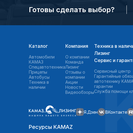
Готовы сделать выбор?
Каталог
Компания
Техника в налич
Лизинг
Автомобили
О компании
Сервис и гарант
КАМАЗ
Команда
Спецавтотехника
Лизинг
Сервисный центр
Прицепы
Отзывы о
Гарантийные обяз
Автобусы
компании
автотехнику KAMA
Техника в
Акции
гарантии
наличии
Новости
Служба помощи к
Видеообзоры
Я.Дзен
ВКонтакте
Ресурсы KAMAZ