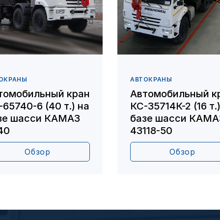
ОКРАНЫ
АВТОКРАНЫ
томобильный кран
Автомобильный к
-65740-6 (40 т.) на
КС-35714К-2 (16 т.
зе шасси КАМАЗ
базе шасси КАМА
40
43118-50
Обзор
Обзор