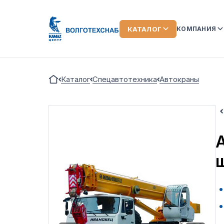
КАТАЛОГ
КОМПАНИЯ
О КОМПАН
Каталог
Спецавтотехника
Автокраны
КОМАНДА
ЛИЗИНГ
ОТЗЫВЫ О
А
АКЦИИ
НОВОСТИ
ВИДЕООБ