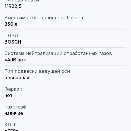
11R22,5
Вместимость топливного бака, л
350 л
ТНВД
BOSCH
Система нейтрализации отработанных газов
«AdBlue»
Тип подвески ведущей оси
рессорная
Фаркоп
нет
Тахограф
наличие
КПП