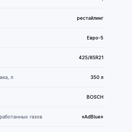
рестайлинг
Евро-5
425/85R21
ака, л
350 л
BOSCH
работанных газов
«AdBlue»