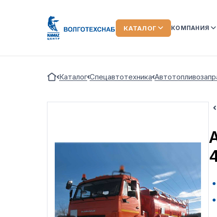
КАТАЛОГ
КОМПАНИЯ
О КОМПАН
Каталог
Спецавтотехника
Автотопливозапр
КОМАНДА
ЛИЗИНГ
ОТЗЫВЫ О
АКЦИИ
НОВОСТИ
ВИДЕООБ