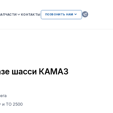
ЗАПЧАСТИ
КОНТАКТЫ
ПОЗВОНИТЬ НАМ
ОРИГИНАЛЬНЫЕ ЗАПЧАСТИ
КAMAZ
АТЕЛЬСТВА
AMAZ И
ВОЗМОЖНЫЕ НЕИСПРАВНОСТИ
ДВИГАТЕЛЕЙ ПРИ
ИСПОЛЬЗОВАНИИ
НЕОРИГИНАЛЬНЫХ ЗАПЧАСТЕЙ
ЛИЕНТАМ
азе шасси КАМАЗ
ега
 и ТО 2500