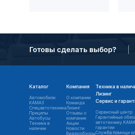
Готовы сделать выбор?
Каталог
Компания
Техника в налич
Лизинг
Автомобили
О компании
Сервис и гарант
КАМАЗ
Команда
Спецавтотехника
Лизинг
Сервисный центр
Прицепы
Отзывы о
Гарантийные обяз
Автобусы
компании
автотехнику KAMA
Техника в
Акции
гарантии
наличии
Новости
Служба помощи к
Видеообзоры