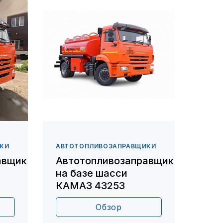
КИ
АВТОТОПЛИВОЗАПРАВЩИКИ
АВТО
авщик
Автотопливозаправщик
Авт
на базе шасси
на 
КАМАЗ 43253
КАМ
48
Обзор