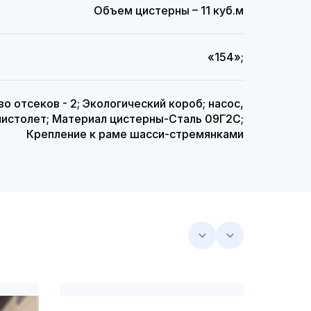
Объем цистерны – 11 куб.м
«154»;
о отсеков - 2; Экологический короб; насос,
пистолет; Материал цистерны-Сталь 09Г2С;
Крепление к раме шасси-стремянками