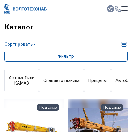
Каталог
Сортировать
Выбрано:
0
Очистить фильтр
Фильтр
Колесная формула
Автомобили
Спецавтотехника
Прицепы
Автобу
КАМАЗ
Класс автобуса
Грузоподъемность
Под заказ
Под заказ
Мощность двигателя