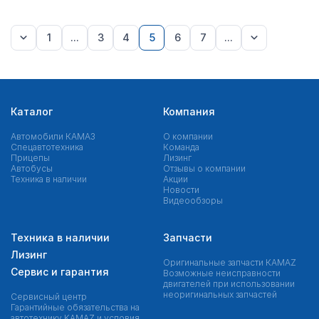
1
...
3
4
5
6
7
...
Каталог
Компания
Автомобили КАМАЗ
О компании
Спецавтотехника
Команда
Прицепы
Лизинг
Автобусы
Отзывы о компании
Техника в наличии
Акции
Новости
Видеообзоры
Техника в наличии
Запчасти
Лизинг
Оригинальные запчасти КAMAZ
Сервис и гарантия
Возможные неисправности
двигателей при использовании
неоригинальных запчастей
Сервисный центр
Гарантийные обязательства на
автотехнику KAMAZ и условия