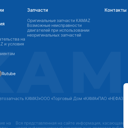
ии
Запчасти
Контакты
Оригинальные запчасти КAMAZ
ия
Возможные неисправности
двигателей при использовании
неоригинальных запчастей
KAM
ательства на
Z и условия
лиентам
Rutube
втозапчасть КАМАЗ»
ООО «Торговый Дом «КАМА»
ПАО «НЕФАЗ»
ие на
Вся представленная на сайте информация, касающаяся
отку
носит информационный характер и не является публич