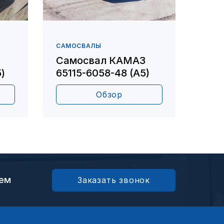
САМОСВАЛЫ
САМО
Самосвал КАМАЗ
Сам
)
65115-6058-48 (А5)
651
Обзор
ием
Заказать звонок