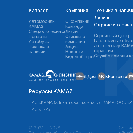
Каталог
Компания
Техника в налич
Лизинг
Автомобили
О компании
Сервис и гарант
КАМАЗ
Команда
Спецавтотехника
Лизинг
Сервисный центр
Прицепы
Отзывы о
Гарантийные обяз
Автобусы
компании
автотехнику KAMA
Техника в
Акции
гарантии
наличии
Новости
Служба помощи к
Видеообзоры
Я.Дзен
ВКонтакте
Ресурсы KAMAZ
ПАО «КАМАЗ»
Лизинговая компания КАМАЗ
ООО «А
ПАО «ТЗА»
©
2024 — 2026
Соглас
Волготехснаб,
Карта
Политика
обраб