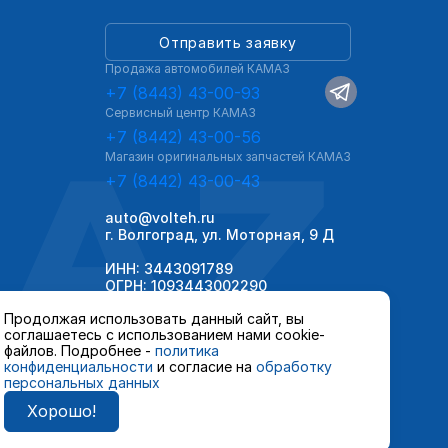
Отправить заявку
Продажа автомобилей КАМАЗ
+7 (8443) 43-00-93
Сервисный центр КАМАЗ
AZ
+7 (8442) 43-00-56
Магазин оригинальных запчастей КАМАЗ
+7 (8442) 43-00-43
auto@volteh.ru
г. Волгоград, ул. Моторная, 9 Д
ИНН: 3443091789
ОГРН: 1093443002290
Продолжая использовать данный сайт, вы
соглашаетесь с использованием нами cookie-
файлов. Подробнее -
политика
конфиденциальности
и согласие на
обработку
персональных данных
Хорошо!
 автомобилей и сервисного обслуживания,
ной офертой, определяемой положениями ст.