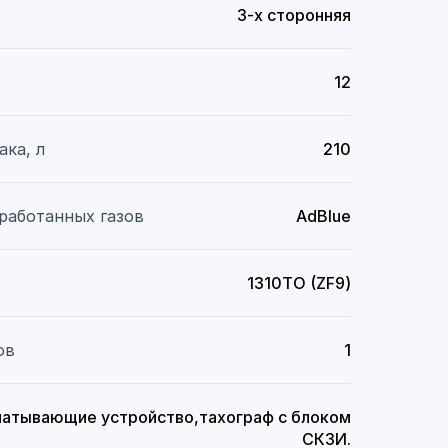
3-x сторонняя
12
ака, л
210
работанных газов
AdBlue
1310ТО (ZF9)
ов
1
матывающие устройство,тахограф с блоком
СКЗИ.