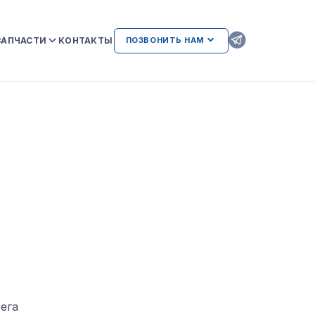
ЗАПЧАСТИ
КОНТАКТЫ
ПОЗВОНИТЬ НАМ
ОРИГИНАЛЬНЫЕ ЗАПЧАСТИ
КAMAZ
АТЕЛЬСТВА
AMAZ И
ВОЗМОЖНЫЕ НЕИСПРАВНОСТИ
ДВИГАТЕЛЕЙ ПРИ
ИСПОЛЬЗОВАНИИ
НЕОРИГИНАЛЬНЫХ ЗАПЧАСТЕЙ
ЛИЕНТАМ
ега