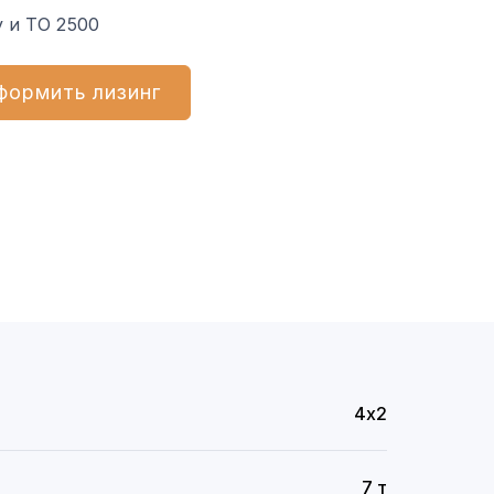
 и ТО 2500
формить лизинг
4х2
7 т