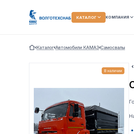
КАТАЛОГ
КОМПАНИЯ
О КОМПАН
Каталог
Автомобили КАМАЗ
Самосвалы
КОМАНДА
ЛИЗИНГ
В наличии
ОТЗЫВЫ О
АКЦИИ
НОВОСТИ
Г
ВИДЕООБ
Н