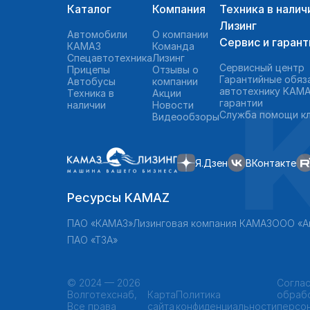
Каталог
Компания
Техника в налич
Лизинг
Автомобили
О компании
Сервис и гарант
КАМАЗ
Команда
Спецавтотехника
Лизинг
Сервисный центр
Прицепы
Отзывы о
Гарантийные обяз
Автобусы
компании
автотехнику KAMA
Техника в
Акции
гарантии
наличии
Новости
Служба помощи к
Видеообзоры
Я.Дзен
ВКонтакте
Ресурсы KAMAZ
ПАО «КАМАЗ»
Лизинговая компания КАМАЗ
ООО «А
ПАО «ТЗА»
©
2024 — 2026
Соглас
Волготехснаб,
Карта
Политика
обраб
Все права
сайта
конфиденциальности
персо