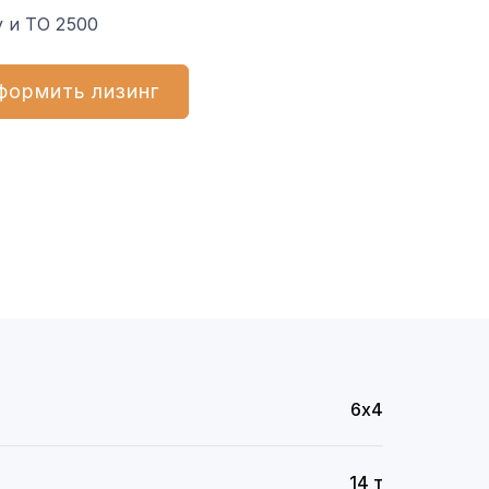
 и ТО 2500
формить лизинг
6х4
14 т