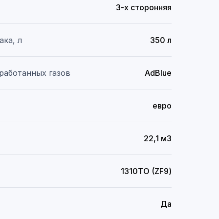
3-x сторонняя
ака, л
350 л
работанных газов
AdBlue
евро
22,1 м3
1310ТО (ZF9)
Да