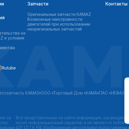
ии
Запчасти
Контакты
Оригинальные запчасти КAMAZ
ия
Возможные неисправности
двигателей при использовании
неоригинальных запчастей
KAM
ательства на
Z и условия
лиентам
Rutube
втозапчасть КАМАЗ»
ООО «Торговый Дом «КАМА»
ПАО «НЕФАЗ»
ие на
Вся представленная на сайте информация, касающаяся
отку
носит информационный характер и не является публич
нальных
437 (2) ГК РФ. Изображения автотехники представлены