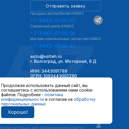
Отправить заявку
Продажа автомобилей КАМАЗ
+7 (8443) 43-00-93
Сервисный центр КАМАЗ
AZ
+7 (8442) 43-00-56
Магазин оригинальных запчастей КАМАЗ
+7 (8442) 43-00-43
auto@volteh.ru
г. Волгоград, ул. Моторная, 9 Д
ИНН: 3443091789
ОГРН: 1093443002290
Продолжая использовать данный сайт, вы
соглашаетесь с использованием нами cookie-
файлов. Подробнее -
политика
конфиденциальности
и согласие на
обработку
персональных данных
Хорошо!
 автомобилей и сервисного обслуживания,
ной офертой, определяемой положениями ст.
 исключительно для ознакомления и могут